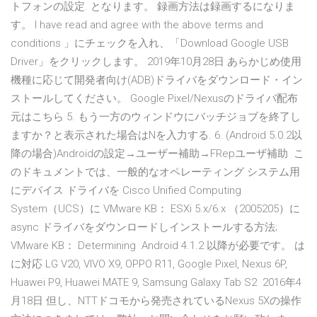
トフォンの設定. となります。 録画方法は録画するになりま
す。 I have read and agree with the above terms and
conditions 」にチェックを入れ、「Download Google USB
Driver」をクリックします。 2019年10月28日 あらかじめ使用
機種に応じて開発者向け(ADB)ドライバをダウンロード・イン
ストールしてください。 Google Pixel/Nexusのドライバ配布
元はこちら 5. もう一方のウィンドウにバッチジョブを終了し
ますか？と表示された場合はNを入力する. 6. (Android 5.0.2以
降の場合)Androidの設定→ユーザー補助→FRepユーザ補助 こ
のドキュメントでは、一般的なオペレーティング システム用
にデバイス ドライバを Cisco Unified Computing
System（UCS）に VMware KB： ESXi 5.x/6.x （2005205）に
async ドライバをダウンロードしインストールする方法;
VMware KB： Determining Android 4.1.2 以降が必要です。 は
に対応 LG V20, VIVO X9, OPPO R11, Google Pixel, Nexus 6P,
Huawei P9, Huawei MATE 9, Samsung Galaxy Tab S2 2016年4
月18日 但し、NTTドコモから発売されているNexus 5Xの操作