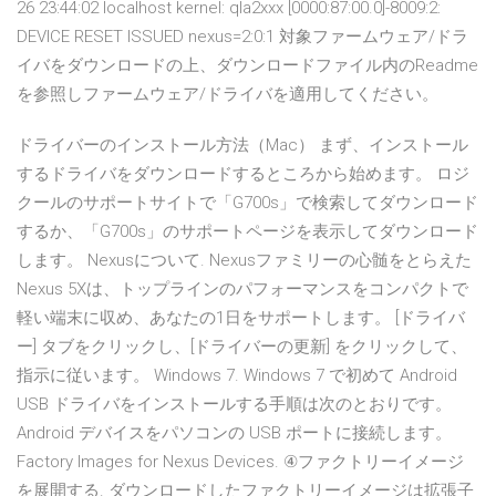
26 23:44:02 localhost kernel: qla2xxx [0000:87:00.0]-8009:2:
DEVICE RESET ISSUED nexus=2:0:1 対象ファームウェア/ドラ
イバをダウンロードの上、ダウンロードファイル内のReadme
を参照しファームウェア/ドライバを適用してください。
ドライバーのインストール方法（Mac） まず、インストール
するドライバをダウンロードするところから始めます。 ロジ
クールのサポートサイトで「G700s」で検索してダウンロード
するか、「G700s」のサポートページを表示してダウンロード
します。 Nexusについて. Nexusファミリーの心髄をとらえた
Nexus 5Xは、トップラインのパフォーマンスをコンパクトで
軽い端末に収め、あなたの1日をサポートします。 [ドライバ
ー] タブをクリックし、[ドライバーの更新] をクリックして、
指示に従います。 Windows 7. Windows 7 で初めて Android
USB ドライバをインストールする手順は次のとおりです。
Android デバイスをパソコンの USB ポートに接続します。
Factory Images for Nexus Devices. ④ファクトリーイメージ
を展開する. ダウンロードしたファクトリーイメージは拡張子