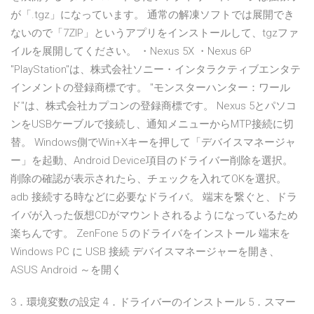
が「.tgz」になっています。 通常の解凍ソフトでは展開でき
ないので「7ZIP」というアプリをインストールして、tgzファ
イルを展開してください。 ・Nexus 5X ・Nexus 6P
"PlayStation"は、株式会社ソニー・インタラクティブエンタテ
インメントの登録商標です。 "モンスターハンター：ワール
ド"は、株式会社カプコンの登録商標です。 Nexus 5とパソコ
ンをUSBケーブルで接続し、通知メニューからMTP接続に切
替。 Windows側でWin+Xキーを押して「デバイスマネージャ
ー」を起動、Android Device項目のドライバー削除を選択。
削除の確認が表示されたら、チェックを入れてOKを選択。
adb 接続する時などに必要なドライバ。 端末を繋ぐと、ドラ
イバが入った仮想CDがマウントされるようになっているため
楽ちんです。 ZenFone 5 のドライバをインストール 端末を
Windows PC に USB 接続 デバイスマネージャーを開き、
ASUS Android ～を開く
3．環境変数の設定 4．ドライバーのインストール 5．スマー