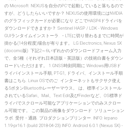
の Microsoft NEXUSを自分のPCで起動していると落ちるので
すが、どうしたらいいですか？ NEXUSの使用環境にはNVIDIA
のグラフィックカードが必要になり どこでHASP4ドライバを
ダウンロードできますか？ Sentinel HASP / LDK - Windows
GUIランタイムインストーラ. ・LTEに切り替わるまでに時間が
掛かる(14分程度)場合が有ります。 LG Electronics, Nexus 5X
(docomo版) 下記2～6いずれかのダウンロードフォーム入力
で、全5種（それぞれ日本語版・英語版）の技術白書をダウン
ロードいただけます。 1.GNSS時刻同期に Windows用USBド
ライバインストール手順, PT-G1, ドライバ、インストール手順
書はこちら. Linux OSでのご インターネットもサクサク使え
る5ボタンBluetoothレーザーマウス。 は、標準インストール
されているSafari、Mail、Text Edit及びFinderなど、OS標準ド
ライバでスクロール可能なアプリケーションでのみスクロー
ル可能です。 この製品の画像をダウンロード ソリューション
ラボ. 受付・通路. プロダクションプリンター. INFO: krpano
1.19-pr16.1 (build 2018-04-23) INFO: Android 6.0.1 (Nexus 5X) -