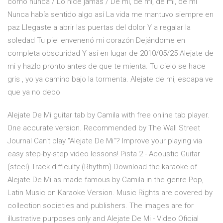
como nunca / Lo hice jamás / De mí, de mí, de mí, de mí
Nunca había sentido algo así La vida me mantuvo siempre en
paz Llegaste a abrir las puertas del dolor Y a regalar la
soledad Tu piel envenenó mi corazón Dejándome en
completa obscuridad Y así en lugar de 2010/05/25 Alejate de
mi y hazlo pronto antes de que te mienta. Tu cielo se hace
gris , yo ya camino bajo la tormenta. Alejate de mi, escapa ve
que ya no debo
Alejate De Mi guitar tab by Camila with free online tab player.
One accurate version. Recommended by The Wall Street
Journal Can't play "Alejate De Mi"? Improve your playing via
easy step-by-step video lessons! Pista 2 - Acoustic Guitar
(steel) Track difficulty (Rhythm) Download the karaoke of
Alejate De Mi as made famous by Camila in the genre Pop,
Latin Music on Karaoke Version. Music Rights are covered by
collection societies and publishers. The images are for
illustrative purposes only and Alejate De Mi - Video Oficial