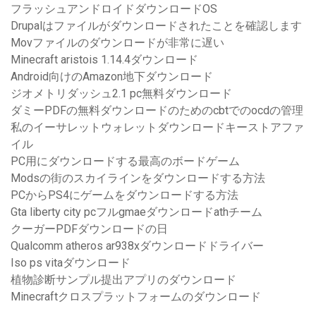
フラッシュアンドロイドダウンロードOS
Drupalはファイルがダウンロードされたことを確認します
Movファイルのダウンロードが非常に遅い
Minecraft aristois 1.14.4ダウンロード
Android向けのAmazon地下ダウンロード
ジオメトリダッシュ2.1 pc無料ダウンロード
ダミーPDFの無料ダウンロードのためのcbtでのocdの管理
私のイーサレットウォレットダウンロードキーストアファ
イル
PC用にダウンロードする最高のボードゲーム
Modsの街のスカイラインをダウンロードする方法
PCからPS4にゲームをダウンロードする方法
Gta liberty city pcフルgmaeダウンロードathチーム
クーガーPDFダウンロードの日
Qualcomm atheros ar938xダウンロードドライバー
Iso ps vitaダウンロード
植物診断サンプル提出アプリのダウンロード
Minecraftクロスプラットフォームのダウンロード