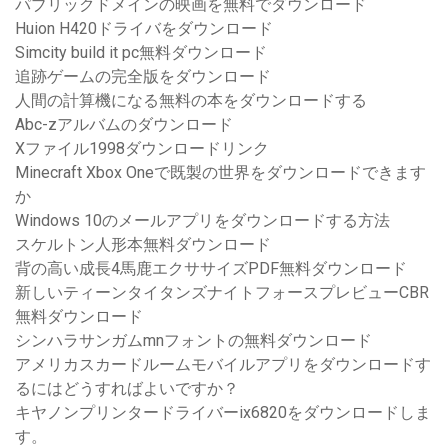
パブリックドメインの映画を無料でダウンロード
Huion H420ドライバをダウンロード
Simcity build it pc無料ダウンロード
追跡ゲームの完全版をダウンロード
人間の計算機になる無料の本をダウンロードする
Abc-zアルバムのダウンロード
Xファイル1998ダウンロードリンク
Minecraft Xbox Oneで既製の世界をダウンロードできます
か
Windows 10のメールアプリをダウンロードする方法
スケルトン人形本無料ダウンロード
背の高い成長4馬鹿エクササイズPDF無料ダウンロード
新しいティーンタイタンズナイトフォースプレビューCBR
無料ダウンロード
シンハラサンガムmnフォントの無料ダウンロード
アメリカスカードルームモバイルアプリをダウンロードす
るにはどうすればよいですか？
キヤノンプリンタードライバーix6820をダウンロードしま
す。