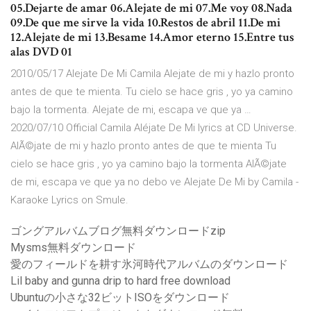
05.Dejarte de amar 06.Alejate de mi 07.Me voy 08.Nada
09.De que me sirve la vida 10.Restos de abril 11.De mi
12.Alejate de mi 13.Besame 14.Amor eterno 15.Entre tus
alas DVD 01
2010/05/17 Alejate De Mi Camila Alejate de mi y hazlo pronto
antes de que te mienta. Tu cielo se hace gris , yo ya camino
bajo la tormenta. Alejate de mi, escapa ve que ya …
2020/07/10 Official Camila Aléjate De Mi lyrics at CD Universe.
AlÃ©jate de mi y hazlo pronto antes de que te mienta Tu
cielo se hace gris , yo ya camino bajo la tormenta AlÃ©jate
de mi, escapa ve que ya no debo ve Alejate De Mi by Camila -
Karaoke Lyrics on Smule.
ゴングアルバムブログ無料ダウンロードzip
Mysms無料ダウンロード
愛のフィールドを耕す氷河時代アルバムのダウンロード
Lil baby and gunna drip to hard free download
Ubuntuの小さな32ビットISOをダウンロード