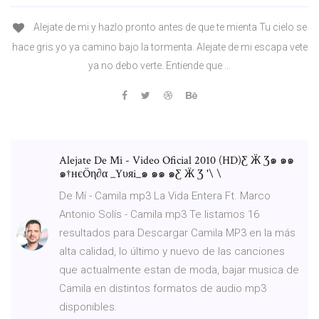
Alejate de mi y hazlo pronto antes de que te mienta Tu cielo se
hace gris yo ya camino bajo la tormenta. Alejate de mi escapa vete
ya no debo verte. Entiende que …
Alejate De Mi - Video Oficial 2010 (HD)Ƹ Ӝ Ʒ๑ ๑๑
๑†нєÖη∂α _Yυяi_๑ ๑๑ ๑Ƹ Ӝ Ʒ '\ \
De Mí - Camila mp3 La Vida Entera Ft. Marco
Antonio Solís - Camila mp3 Te listamos 16
resultados para Descargar Camila MP3 en la más
alta calidad, lo último y nuevo de las canciones
que actualmente estan de moda, bajar musica de
Camila en distintos formatos de audio mp3
disponibles.