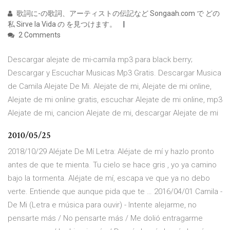
歌詞に-の歌詞、アーティストの伝記など Songaah.com で どの
私 Sirve la Vida の を見つけます。
2 Comments
Descargar alejate de mi-camila mp3 para black berry;
Descargar y Escuchar Musicas Mp3 Gratis. Descargar Musica
de Camila Alejate De Mi. Alejate de mi, Alejate de mi online,
Alejate de mi online gratis, escuchar Alejate de mi online, mp3
Alejate de mi, cancion Alejate de mi, descargar Alejate de mi
2010/05/25
2018/10/29 Aléjate De Mí Letra: Aléjate de mí y hazlo pronto
antes de que te mienta. Tu cielo se hace gris , yo ya camino
bajo la tormenta. Aléjate de mí, escapa ve que ya no debo
verte. Entiende que aunque pida que te … 2016/04/01 Camila -
De Mi (Letra e música para ouvir) - Intente alejarme, no
pensarte más / No pensarte más / Me dolió entragarme