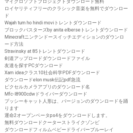
マイクロソフトプロジェクトダウンロード無料
ロイヤリティフリーのクラシック音楽を無料でダウンロー
ド
Wajah tum ho hindi moviトレントダウンロード
ブロックバスターズby anita elberseトレントダウンロード
Minecraftニンテンドースイッチエディションのダウンロ
ード方法
Stravinsky at 85トレントダウンロード
剣道アップロードダウンロードファイル
友達を探すPCダウンロード
Xam ideaクラス10社会科学PDFダウンロード
ダウンロードelon musk伝記pdf急流
ピクセルカメラアプリのダウンロード名
Mfc-l8900cdwドライバーダウンロード
プッシーキャット人形は、バージョンのダウンロードを踊
ります
運命2オープンベータps4をダウンロードします。
無料ダウンロードクーターストライクゾンビ
ダウンロードフィルムベビードライバーブルーレイ