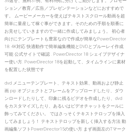
39選を、無料31例、有料8例に分けてご紹介します。プロモー
ション／教育／広告／プレゼンテーションなどにおすすめで
す。 ムービーメーカーを使えばテキストスクロール動画を超
簡単に量産して稼ぐ事ができます。そのための手順を順番に
お見せしていきますので一緒に作成してみましょう。 初心者
向けにテンプレートも豊富なので作成が簡単なPowerDirector
18. 4K対応 快適動作で簡単編集機能とDVDとブルーレイ作成
可能 公式サイトで確認 . PowerDirector 18 シェイプデザイナ
ー使い方. PowerDirector 18を起動して、タイムラインに素材
を配置した状態です
dvd メニューテンプレート、テキスト効果、動画および静止
画 pip オブジェクトとフレームをアップロードしたり、ダウ
ンロードしたりして、印象に残るビデオを作成したり、dvd
をカスタマイズしたり、あるいはビデオチャットをクールに
飾ってみてください。 ではさっそくテキストテロップを挿入
してみましょう！ テキストテロップを新しく挿入する方法 動
画編集ソフトPowerDirector15の使い方 まず画面左のTマーク