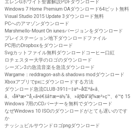
エレンGホワイト聖書解説PDFダウンロード
Windows 7 Home Premium OAダウンロード64ビット無料
Visual Studio 2015 Update 3ダウンロード無料
PCへのアマゾンダウンロード
Marshmello-Mount On iunesバージョンをダウンロード
プレイステーション地下ダウンロードファイル
PC用のDropboxをダウンロード
Svgカットファイル無料ダウンロードコーヒー口紅
ロチェスター大学のロゴのダウンロード
シーズン2の急流音楽を急流ダウンロード
Wargame：reddragon-ash＆shadows modダウンロード
Xboxアプリでpxにダウンロードする方法
ダウンロード急流CLUB-391‡–‡äº¬åŒºã«ã、
ã、‹å¥³æ•™å¸«ã•é€šã†æ••ä½“ã、»ãƒ©ã”ãƒ¼æ²»ç™、é™¢ 15
Windows 7用のCDバーナーを無料でダウンロード
なぜWindows 10 ISOのダウンロードがとても遅いのです
か
ナッシュビルサウンドロゴpngダウンロード