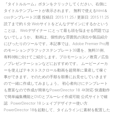
『タイトルルーム』ボタンをクリックしてください。右側に
タイトルテンプレートが表示されます。 無料で使えるhtml＆
cssテンプレート20選 投稿日: 2015.11.25 / 更新日: 2015.11.25
読了まで約 6 分 Webサイトをどんなデザインにするかという
ことは、 Webデザイナー にとって最も頭を悩ませる問題では
ないでしょうか。 動画は、個性的な雰囲気の演出や製品紹介
にぴったりのツールです。本記事では、Adobe Premier Pro用
のモーショングラフックステンプレート39選を、無料31例、
有料8例に分けてご紹介します。プロモーション／教育／広告
／プレゼンテーションなどにおすすめです。 ムービーメーカ
ーを使えばテキストスクロール動画を超簡単に量産して稼ぐ
事ができます。そのための手順を順番にお見せしていきます
ので一緒に作成してみましょう。 初心者向けにテンプレート
も豊富なので作成が簡単なPowerDirector 18. 4K対応 快適動作
で簡単編集機能とDVDとブルーレイ作成可能 公式サイトで確
認 . PowerDirector 18 シェイプデザイナー使い方.
PowerDirector 18を起動して、タイムラインに素材を配置した