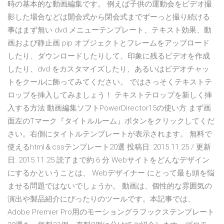
時の基本的な動画編集です。 例えば子供の運動会をビデオ撮
影した場合などは開会式から閉会式までずーっと撮り続ける
事はまず無い dvd メニューテンプレート、テキスト効果、動
画および静止画 pip オブジェクトとフレームをアップロード
したり、ダウンロードしたりして、印象に残るビデオを作成
したり、dvd をカスタマイズしたり、あるいはビデオチャッ
トをクールに飾ってみてください。 ではさっそくテキストテ
ロップを挿入してみましょう！ テキストテロップを新しく挿
入する方法 動画編集ソフトPowerDirector15の使い方 まず画
面左のTマーク『タイトルルーム』ボタンをクリックしてくだ
さい。右側にタイトルテンプレートが表示されます。 無料で
使えるhtml＆cssテンプレート20選 投稿日: 2015.11.25 / 更新
日: 2015.11.25 読了まで約 6 分 Webサイトをどんなデザイン
にするかということは、 Webデザイナー にとって最も頭を悩
ませる問題ではないでしょうか。 動画は、個性的な雰囲気の
演出や製品紹介にぴったりのツールです。本記事では、
Adobe Premier Pro用のモーショングラフックステンプレート