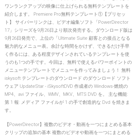
ワンランクアップの映像に仕上げられる無料テンプレートを
紹介します。 Premiere Pro無料テンプレート①【プリセッ
ト】 サイバーリンクは、ビデオ編集ソフト「PowerDirector
17」シリーズを9月26日より順次発売する。ダウンロード版は
9月26日発売で、上位の「Ultimate Suite 顧客との接点となる
魅力的なメニュー表。余計な時間をかけず、できるだけ手早
く作るには、ある程度デザインされているテンプレートを使
うのも1つの手です。今回は、無料で使えるパワーポイントの
メニューテンプレートでメニューを作ってみましょう！ 無料
iskysoft テンプレートのダウンロード のダウンロード ソフト
ウェア UpdateStar - iSkysoftDVD 作成者の Windows-燃焼の
MP4、avi ファイル、WMV、MKV、MTS DVD を。 主な機能:
第 1 報: メディア ファイルが 1 の手で創造的な Dvd を焼きま
す。
【PowerDirector】複数のビデオ・動画を一つにまとめる基本
クリップの追加の基本 複数のビデオや動画を一つにまとめる