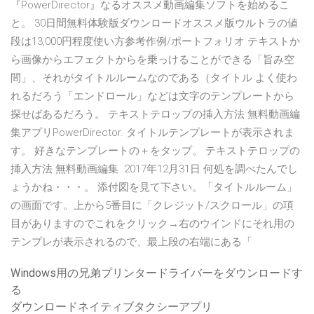
『PowerDirector』なるオススメ動画編集ソフトを始めるこ
と。 30日間無料体験版ダウンロードオススメ版ウルトラの値
段は13,000円程度使い方参考作例/ポートフォリオ テキストか
ら画像からエフェクトからを乗っけることができる「旨み空
間」、それがタイトルルームなのである（タイトル よく使わ
れるだろう「エンドロール」などは文字のテンプレートから
探せばあるだろう。 テキストテロップの挿入方法 無料動画編
集アプリPowerDirector. タイトルテンプレートが表示されま
す。 好きなテンプレートの＋をタップ。 テキストテロップの
挿入方法 無料動画編集 2017年12月31日 何処を調べたんでし
ょうかね・・・。 添付図を見て下さい。「タイトルルーム」
の画面です。上から5番目に「クレジット/スクロール」の項
目がありますのでこれをクリック→右のウインドにそれ用の
テンプレが表示されるので、最上段の右端にある「
Windows用の兄弟プリンタードライバーをダウンロードす
る
ダウンロードネイティブタクシーアプリ