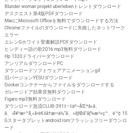
Blunder woman projekt uberlebenトレントダウンロード
デスクエスト第4版PDFダウンロード
MacにMicrosoft Officeを無料でダウンロードする方法
Chromeファイルのダウンロードに失敗したネットワーク
エラー
エレンGホワイト聖書解説PDFダウンロード
ヒンディー語の歌2016 mp3無料ダウンロード
Hp 1320ドライバーダウンロード
アンリアルダウンロードPC
ダウンロードソフトウェアアニメーションgif
旧バージョンYESUダウンロード
Dockerコンテナーからファイルをダウンロードする
ガレージドア効果音無料ダウンロード
Figaro mp3無料ダウンロード
ダウンロード急流CLUB-391‡–‡äº¬åŒºã«ã、
ã、‹å¥³æ•™å¸«ã•é€šã†æ••ä½“ã、»ãƒ©ã”ãƒ¼æ²»ç™、é™¢ 15
Gスタータブレットandroid romフラッシュフリーダウンロ
ード