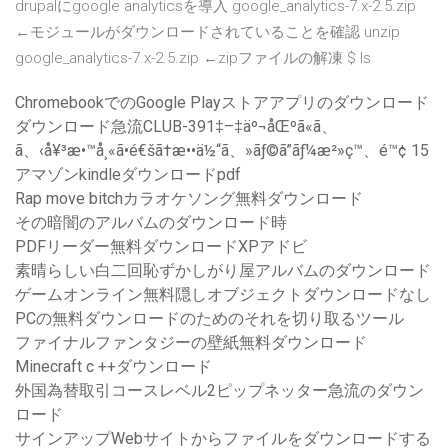
drupalにgoogle analyticsを導入 google_analytics-7.x-2.5.zip
←モジュールがダウンロードされていることを確認 unzip
google_analytics-7.x-2.5.zip ←zipファイルの解凍 $ ls
ChromebookでのGoogle Playストアアプリのダウンロード
ダウンロード急流CLUB-391‡–‡äº¬åŒºã«ã、
ã、‹å¥³æ•™å¸«ã•é€šã†æ••ä½“ã、»ãƒ©ã”ãƒ¼æ²»ç™、é™¢ 15
アマゾンkindleダウンロードpdf
Rap move bitchカラオケソング無料ダウンロード
その暗闇のアルバムのダウンロード時
PDFリーダー無料ダウンロードXPアドビ
素晴らしい白二回恥ずかしがり屋アルバムのダウンロード
ゲームオンライン無料隠しオブジェクトダウンロードなし
PCの無料ダウンロードのためのそれを切り取るツール
ファイナルファンタジーの壁紙無料ダウンロード
Minecraft c ++ダウンロード
外国為替取引コースレベル2ピップネッター急流のダウン
ロード
サインアップWebサイトからファイルをダウンロードする