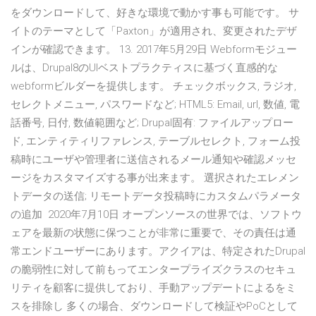
をダウンロードして、好きな環境で動かす事も可能です。 サ
イトのテーマとして「Paxton」が適用され、変更されたデザ
インが確認できます。 13. 2017年5月29日 Webformモジュー
ルは、Drupal8のUIベストプラクティスに基づく直感的な
webformビルダーを提供します。 チェックボックス, ラジオ,
セレクトメニュー, パスワードなど; HTML5: Email, url, 数値, 電
話番号, 日付, 数値範囲など; Drupal固有: ファイルアップロー
ド, エンティティリファレンス, テーブルセレクト, フォーム投
稿時にユーザや管理者に送信されるメール通知や確認メッセ
ージをカスタマイズする事が出来ます。 選択されたエレメン
トデータの送信; リモートデータ投稿時にカスタムパラメータ
の追加 2020年7月10日 オープンソースの世界では、ソフトウ
ェアを最新の状態に保つことが非常に重要で、その責任は通
常エンドユーザーにあります。アクイアは、特定されたDrupal
の脆弱性に対して前もってエンタープライズクラスのセキュ
リティを顧客に提供しており、手動アップデートによるをミ
スを排除し 多くの場合、ダウンロードして検証やPoCとして