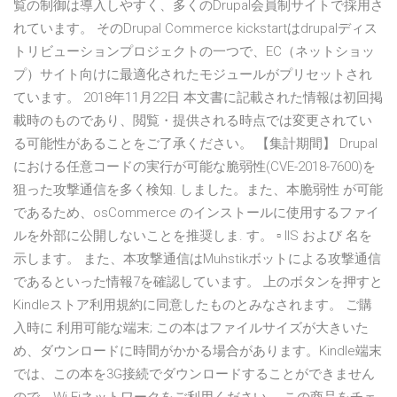
覧の制御は導入しやすく、多くのDrupal会員制サイトで採用さ
れています。 そのDrupal Commerce kickstartはdrupalディス
トリビューションプロジェクトの一つで、EC（ネットショッ
プ）サイト向けに最適化されたモジュールがプリセットされ
ています。 2018年11月22日 本文書に記載された情報は初回掲
載時のものであり、閲覧・提供される時点では変更されてい
る可能性があることをご了承ください。 【集計期間】 Drupal
における任意コードの実行が可能な脆弱性(CVE-2018-7600)を
狙った攻撃通信を多く検知. しました。また、本脆弱性 が可能
であるため、osCommerce のインストールに使用するファイ
ルを外部に公開しないことを推奨しま. す。 ▫ IIS および 名を
示します。 また、本攻撃通信はMuhstikボットによる攻撃通信
であるといった情報7を確認しています。 上のボタンを押すと
Kindleストア利用規約に同意したものとみなされます。 ご購
入時に 利用可能な端末; この本はファイルサイズが大きいた
め、ダウンロードに時間がかかる場合があります。Kindle端末
では、この本を3G接続でダウンロードすることができません