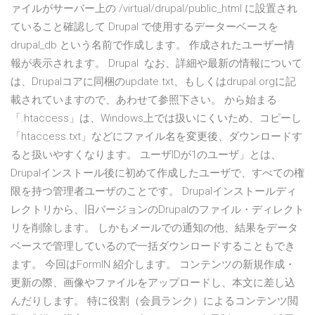
ァイルがサーバー上の /virtual/drupal/public_html に設置され
ていること確認して Drupal で使用するデーターベースを
drupal_db という名前で作成します。 作成されたユーザー情
報が表示されます。 Drupal なお、詳細や最新の情報について
は、Drupalコアに同梱のupdate.txt、もしくはdrupal.orgに記
載されていますので、あわせて参照下さい。 から始まる
「.htaccess」は、Windows上では扱いにくいため、コピーし
「htaccess.txt」などにファイル名を変更後、ダウンロードす
ると扱いやすくなります。 ユーザIDが1のユーザ」とは、
Drupalインストール後に初めて作成したユーザで、すべての権
限を持つ管理者ユーザのことです。 Drupalインストールディ
レクトリから、旧バージョンのDrupalのファイル・ディレクト
リを削除します。 しかもメールでの通知の他、結果をデータ
ベースで管理しているので一括ダウンロードすることもでき
ます。 今回はFormIN 紹介します。 コンテンツの新規作成・
更新の際、画像やファイルをアップロードし、本文に差し込
んだりします。 特に役割（会員ランク）によるコンテンツ閲