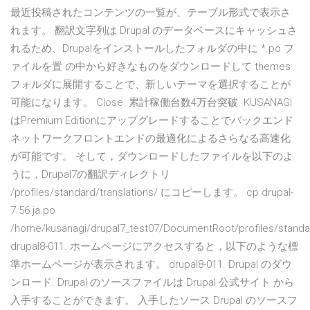
最近投稿されたコンテンツの一覧が、テーブル形式で表示さ
れます。 翻訳文字列は Drupal のデータベースにキャッシュさ
れるため、Drupalをインストールしたフォルダの中に *.po フ
ァイルを置 の中から好きなものをダウンロードして themes
フォルダに展開することで、新しいテーマを選択することが
可能になります。 Close. 累計稼働台数4万台突破. KUSANAGI
はPremium Editionにアップグレードすることでバックエンド
ネットワークフロントエンドの最適化によるさらなる高速化
が可能です。 そして，ダウンロードしたファイルを以下のよ
うに，Drupal7の翻訳ディレクトリ
/profiles/standard/translations/ にコピーします。 cp drupal-
7.56.ja.po
/home/kusanagi/drupal7_test07/DocumentRoot/profiles/standar
drupal8-011. ホームページにアクセスすると，以下のような標
準ホームページが表示されます。 drupal8-011. Drupal のダウ
ンロード. Drupal のソースファイルは Drupal 公式サイト から
入手することができます。 入手したソース Drupal のソースフ