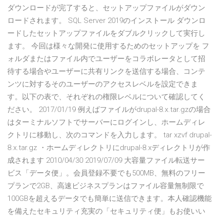
ダウンロードが完了すると、セットアップファイルがダウン
ロードされます。 SQL Server 2019のインストール ダウンロ
ードしたセットアップファイルをダブルクリックして実行し
ます。 今回は様々な開発に使用するためのセットアップを フ
ォルダまたはファイル内でユーザーをコラボレータとして招
待する場合やユーザーに共有リンクを送信する場合、コンテ
ンツに対するそのユーザーのアクセスレベルを設定できま
す。以下の表で、それぞれの権限レベルについて確認してく
ださい。 2017/01/19 例えばファイルがdrupal-8.x.tar.gzの場合
はターミナルソフトでサーバーにログインし、ホームディレ
クトリに移動し、次のコマンドを入力します。 tar xzvf drupal-
8.x.tar.gz ・ホームディレクトリにdrupal-8.xディレクトリが作
成されます 2010/04/30 2019/07/09 大容量ファイル転送サー
ビス「データ便」。会員登録不要でも500MB、無料のフリー
プランで2GB、高速ビジネスプランはファイル容量無制限で
100GBを超えるデータでも簡単に送信できます。本人確認機能
を備えたセキュリティ充実の「セキュリティ便」もお使いい