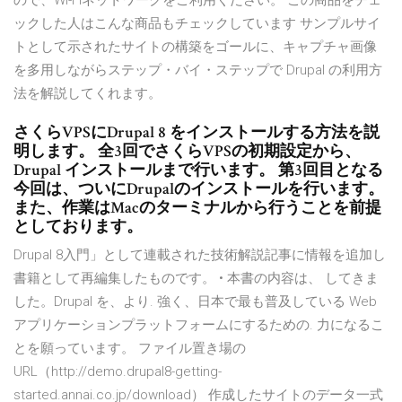
ので、Wi-Fiネットワークをご利用ください。 この商品をチェ
ックした人はこんな商品もチェックしています サンプルサイ
トとして示されたサイトの構築をゴールに、キャプチャ画像
を多用しながらステップ・バイ・ステップで Drupal の利用方
法を解説してくれます。
さくらVPSにDrupal 8 をインストールする方法を説
明します。 全3回でさくらVPSの初期設定から、
Drupal インストールまで行います。 第3回目となる
今回は、ついにDrupalのインストールを行います。
また、作業はMacのターミナルから行うことを前提
としております。
Drupal 8入門」として連載された技術解説記事に情報を追加し
書籍として再編集したものです。 • 本書の内容は、 してきま
した。Drupal を、より. 強く、日本で最も普及している Web
アプリケーションプラットフォームにするための. 力になるこ
とを願っています。 ファイル置き場の
URL（http://demo.drupal8-getting-
started.annai.co.jp/download） 作成したサイトのデータ一式